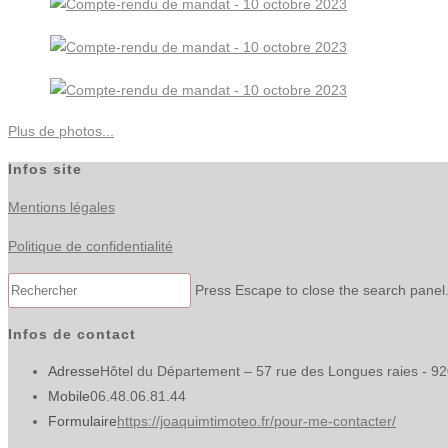
Plus de photos...
Infos site
Mentions légales
Politique de confidentialité
Press Escape to close the search panel
Infos de contact
Adresse
Hôtel du Département – 57 rue des Longues raies - 9
Mobile
06.48.06.81.44
Formulaire
https://joaquimtimoteo.fr/pour-me-contacter/