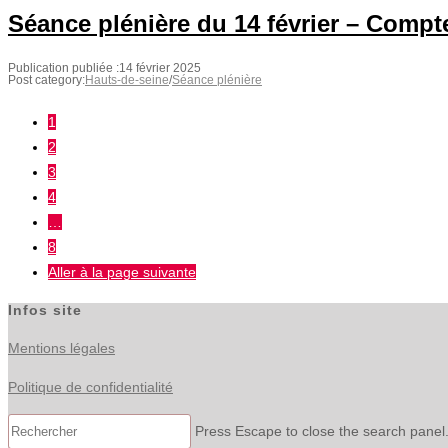
Séance plénière du 14 février – Comp
Publication publiée :
14 février 2025
Post category:
Hauts-de-seine
/
Séance plénière
1
2
3
4
…
8
Aller à la page suivante
Infos site
Mentions légales
Politique de confidentialité
Press Escape to close the search panel