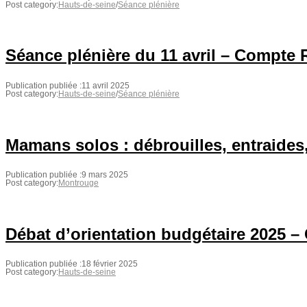
Post category:
Hauts-de-seine
/
Séance plénière
Séance plénière du 11 avril – Compte
Publication publiée :
11 avril 2025
Post category:
Hauts-de-seine
/
Séance plénière
Mamans solos : débrouilles, entraides
Publication publiée :
9 mars 2025
Post category:
Montrouge
Débat d’orientation budgétaire 2025 –
Publication publiée :
18 février 2025
Post category:
Hauts-de-seine