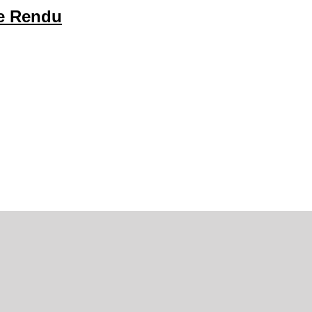
te Rendu
.