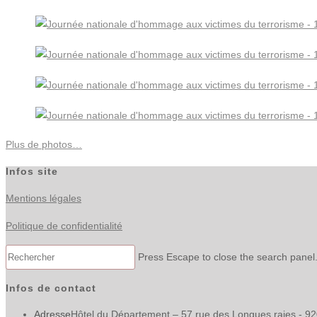
Plus de photos…
Infos site
Mentions légales
Politique de confidentialité
Press Escape to close the search panel
Infos de contact
Adresse
Hôtel du Département – 57 rue des Longues raies - 9