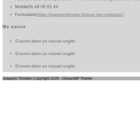
Mobile
06.48.06.81.44
Formulaire
https://joaquimtimoteo.fr/pour-me-contacter/
Me suivre
S’ouvre dans un nouvel onglet
S’ouvre dans un nouvel onglet
S’ouvre dans un nouvel onglet
Joaquim Timoteo Copyright 2026 - OceanWP Theme