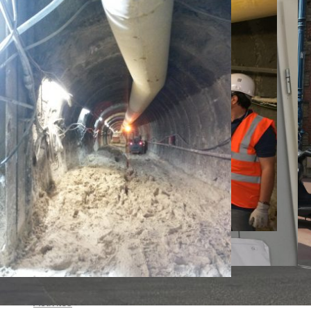
Skip to content
Accueil
BIO
Activités
Galerie
Contact
Toggle website search
Press Escape to close the search panel
Menu
Fermer
Accueil
BIO
Activités