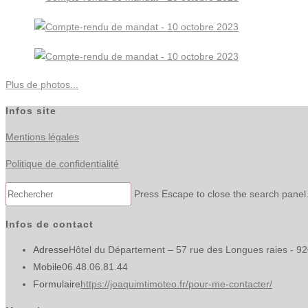
Plus de photos...
Infos site
Mentions légales
Politique de confidentialité
Press Escape to close the search panel
Infos de contact
Adresse
Hôtel du Département – 57 rue des Longues raies - 9
Mobile
06.48.06.81.44
Formulaire
https://joaquimtimoteo.fr/pour-me-contacter/