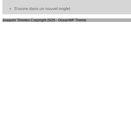
S’ouvre dans un nouvel onglet
Joaquim Timoteo Copyright 2026 - OceanWP Theme