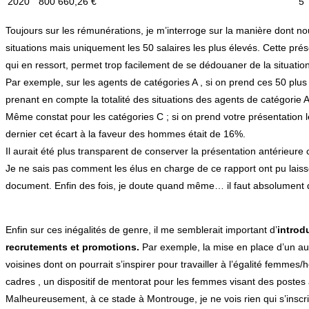
2020
800 660,26 €
5
Toujours sur les rémunérations, je m’interroge sur la manière dont n
situations mais uniquement les 50 salaires les plus élevés. Cette pré
qui en ressort, permet trop facilement de se dédouaner de la situation
Par exemple, sur les agents de catégories A , si on prend ces 50 plus
prenant en compte la totalité des situations des agents de catégorie A
Même constat pour les catégories C ; si on prend votre présentation l
dernier cet écart à la faveur des hommes était de 16%.
Il aurait été plus transparent de conserver la présentation antérieure c
Je ne sais pas comment les élus en charge de ce rapport ont pu laisser 
document. Enfin des fois, je doute quand même… il faut absolument
Enfin sur ces inégalités de genre, il me semblerait important d’
introd
recrutements et promotions.
Par exemple, la mise en place d’un audi
voisines dont on pourrait s’inspirer pour travailler à l’égalité femmes
cadres , un dispositif de mentorat pour les femmes visant des postes 
Malheureusement, à ce stade à Montrouge, je ne vois rien qui s’ins