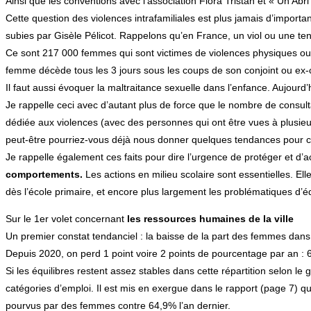
Ainsi que les conventions avec l’association Flora Tristan et « Un Ab
Cette question des violences intrafamiliales est plus jamais d’import
subies par Gisèle Pélicot. Rappelons qu’en France, un viol ou une ten
Ce sont 217 000 femmes qui sont victimes de violences physiques ou 
femme décède tous les 3 jours sous les coups de son conjoint ou ex-c
Il faut aussi évoquer la maltraitance sexuelle dans l’enfance. Aujourd
Je rappelle ceci avec d’autant plus de force que le nombre de consul
dédiée aux violences (avec des personnes qui ont être vues à plusieurs
peut-être pourriez-vous déjà nous donner quelques tendances pour c
Je rappelle également ces faits pour dire l’urgence de protéger et d’
comportements.
Les actions en milieu scolaire sont essentielles. Ell
dès l’école primaire, et encore plus largement les problématiques d’éduc
Sur le 1er volet concernant
les ressources humaines de la ville
Un premier constat tendanciel : la baisse de la part des femmes dans les
Depuis 2020, on perd 1 point voire 2 points de pourcentage par an :
Si les équilibres restent assez stables dans cette répartition selon le
catégories d’emploi. Il est mis en exergue dans le rapport (page 7) q
pourvus par des femmes contre 64,9% l’an dernier.