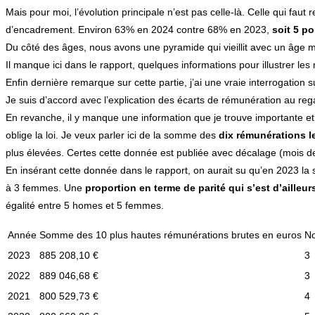
Mais pour moi, l’évolution principale n’est pas celle-là. Celle qui faut r
d’encadrement. Environ 63% en 2024 contre 68% en 2023,
soit 5 p
Du côté des âges, nous avons une pyramide qui vieillit avec un âge
Il manque ici dans le rapport, quelques informations pour illustrer les 
Enfin dernière remarque sur cette partie, j’ai une vraie interrogation 
Je suis d’accord avec l’explication des écarts de rémunération au reg
En revanche, il y manque une information que je trouve importante et 
oblige la loi. Je veux parler ici de la somme des
dix rémunérations l
plus élevées. Certes cette donnée est publiée avec décalage (mois de 
En insérant cette donnée dans le rapport, on aurait su qu’en 2023 la 
à 3 femmes. Une
proportion en terme de parité qui s’est d’aille
égalité entre 5 homes et 5 femmes.
Année
Somme des 10 plus hautes rémunérations brutes en euros
No
2023
885 208,10 €
3
2022
889 046,68 €
3
2021
800 529,73 €
4