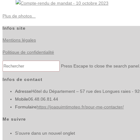
Plus de photos...
Infos site
Mentions légales
Politique de confidentialité
Press Escape to close the search panel
Infos de contact
Adresse
Hôtel du Département – 57 rue des Longues raies - 9
Mobile
06.48.06.81.44
Formulaire
https://joaquimtimoteo.fr/pour-me-contacter/
Me suivre
S’ouvre dans un nouvel onglet