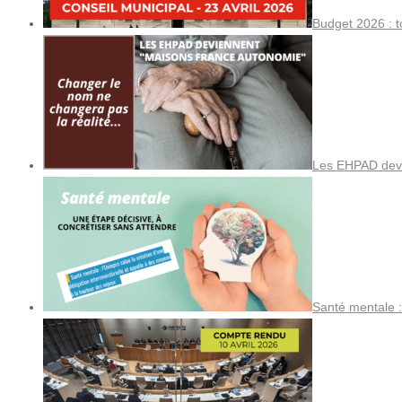
Budget 2026 : t
Les EHPAD devi
Santé mentale :