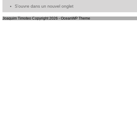
S’ouvre dans un nouvel onglet
Joaquim Timoteo Copyright 2026 - OceanWP Theme