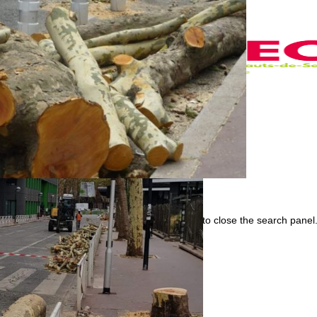
Skip to content
Accueil
BIO
Activités
Galerie
Contact
Toggle website search
Press Escape to close the search panel
Menu
Fermer
Accueil
BIO
Activités