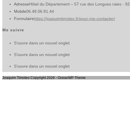
Adresse
Hôtel du Département – 57 rue des Longues raies - 9
Mobile
06.48.06.81.44
Formulaire
https://joaquimtimoteo.fr/pour-me-contacter/
Me suivre
S’ouvre dans un nouvel onglet
S’ouvre dans un nouvel onglet
S’ouvre dans un nouvel onglet
Joaquim Timoteo Copyright 2026 - OceanWP Theme