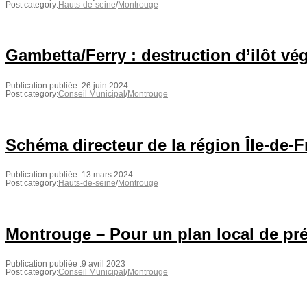
Post category:
Hauts-de-seine
/
Montrouge
Gambetta/Ferry : destruction d’ilôt vég
Publication publiée :
26 juin 2024
Post category:
Conseil Municipal
/
Montrouge
Schéma directeur de la région Île-de-
Publication publiée :
13 mars 2024
Post category:
Hauts-de-seine
/
Montrouge
Montrouge – Pour un plan local de pré
Publication publiée :
9 avril 2023
Post category:
Conseil Municipal
/
Montrouge