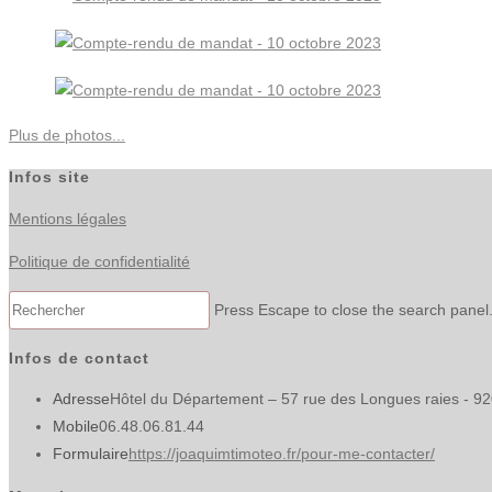
Plus de photos...
Infos site
Mentions légales
Politique de confidentialité
Press Escape to close the search panel
Infos de contact
Adresse
Hôtel du Département – 57 rue des Longues raies - 9
Mobile
06.48.06.81.44
Formulaire
https://joaquimtimoteo.fr/pour-me-contacter/