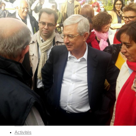
Skip to content
Accueil
BIO
Activités
Galerie
Contact
Toggle website search
Press Escape to close the search panel
Menu
Fermer
Accueil
BIO
Activités