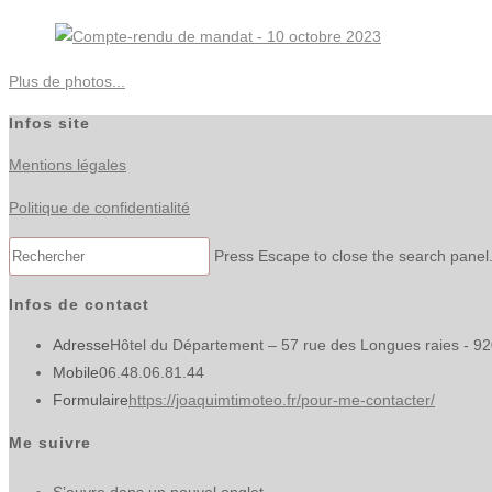
Plus de photos...
Infos site
Mentions légales
Politique de confidentialité
Press Escape to close the search panel
Infos de contact
Adresse
Hôtel du Département – 57 rue des Longues raies - 9
Mobile
06.48.06.81.44
Formulaire
https://joaquimtimoteo.fr/pour-me-contacter/
Me suivre