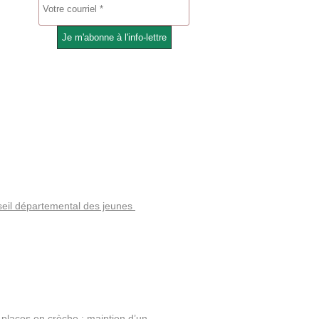
eil départemental des jeunes
s places en crèche : maintien d’un…