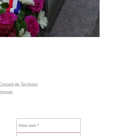
onseil de Territoire
ntrouge