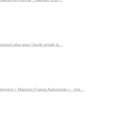
oujours plus pour l’école privée à…
ennent « Maisons France Autonomie » : cha…