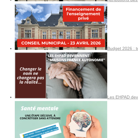
Budget 2026 : t
Les EHPAD devi