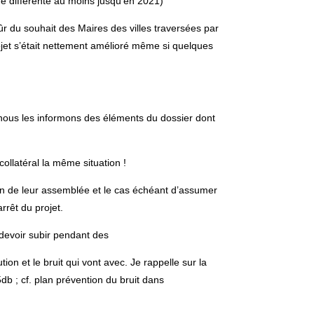
ue différente au moins jusqu’en 2021)
r du souhait des Maires des villes traversées par
ojet s’était nettement amélioré même si quelques
us nous les informons des éléments du dossier dont
ollatéral la même situation !
ein de leur assemblée et le cas échéant d’assumer
rrêt du projet.
 devoir subir pendant des
ion et le bruit qui vont avec. Je rappelle sur la
db ; cf. plan prévention du bruit dans