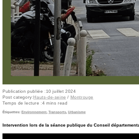
Publication publiée :
10 juillet 2024
Post category:
Hauts-de-seine
/
Montrouge
Temps de lecture :
4 mins read
Étiquettes
:
Environnement
,
Transports
,
Urbanisme
Intervention lors de la séance publique du Conseil départemental