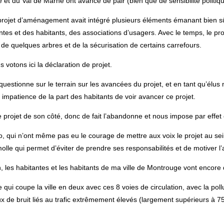
t du Val de Marne ont avancé de pair (bien que de sensibilité politiq
 projet d’aménagement avait intégré plusieurs éléments émanant bien sû
tes et des habitants, des associations d’usagers. Avec le temps, le pr
de quelques arbres et de la sécurisation de certains carrefours.
votons ici la déclaration de projet.
s questionne sur le terrain sur les avancées du projet, et en tant qu’él
impatience de la part des habitants de voir avancer ce projet.
projet de son côté, donc de fait l’abandonne et nous impose par effet c
io, qui n’ont même pas eu le courage de mettre aux voix le projet au s
olle qui permet d’éviter de prendre ses responsabilités et de motiver l’a
, les habitantes et les habitants de ma ville de Montrouge vont encore
ui coupe la ville en deux avec ces 8 voies de circulation, avec la pollut
x de bruit liés au trafic extrêmement élevés (largement supérieurs à 75