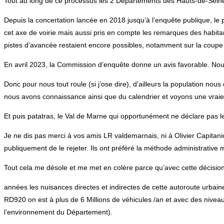
Tout au long de ce processus les 2 Départements des Hauts-de-Seine e
Depuis la concertation lancée en 2018 jusqu’à l’enquête publique, le
cet axe de voirie mais aussi pris en compte les remarques des habitan
pistes d’avancée restaient encore possibles, notamment sur la coupe 
En avril 2023, la Commission d’enquête donne un avis favorable. Nous 
Donc pour nous tout roule (si j’ose dire), d’ailleurs la population nou
nous avons connaissance ainsi que du calendrier et voyons une vraie 
Et puis patatras, le Val de Marne qui opportunément ne déclare pas le 
Je ne dis pas merci à vos amis LR valdemarnais, ni à Olivier Capitan
publiquement de le rejeter. Ils ont préféré la méthode administrative m
Tout cela me désole et me met en colère parce qu’avec cette décision
années les nuisances directes et indirectes de cette autoroute urbaine q
RD920 on est à plus de 6 Millions de véhicules /an et avec des niveau
l’environnement du Département).