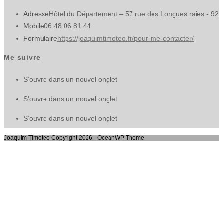
Adresse
Hôtel du Département – 57 rue des Longues raies - 9
Mobile
06.48.06.81.44
Formulaire
https://joaquimtimoteo.fr/pour-me-contacter/
Me suivre
S’ouvre dans un nouvel onglet
S’ouvre dans un nouvel onglet
S’ouvre dans un nouvel onglet
Joaquim Timoteo Copyright 2026 - OceanWP Theme