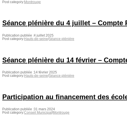
Post category:
Montrouge
Séance plénière du 4 juillet – Compte
Publication publiée :
4 juillet 2025
Post category:
Hauts-de-seine
/
Séance plénière
Séance plénière du 14 février – Comp
Publication publiée :
14 février 2025
Post category:
Hauts-de-seine
/
Séance plénière
Participation au financement des écol
Publication publiée :
31 mars 2024
Post category:
Conseil Municipal
/
Montrouge