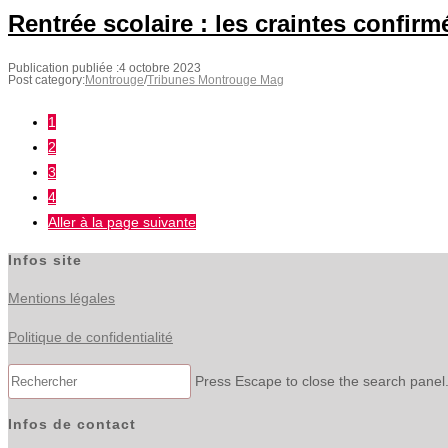
Rentrée scolaire : les craintes confirm
Publication publiée :
4 octobre 2023
Post category:
Montrouge
/
Tribunes Montrouge Mag
1
2
3
4
Aller à la page suivante
Infos site
Mentions légales
Politique de confidentialité
Press Escape to close the search panel
Infos de contact