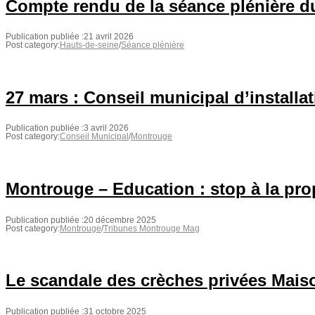
Compte rendu de la séance plénière du
Publication publiée :
21 avril 2026
Post category:
Hauts-de-seine
/
Séance plénière
27 mars : Conseil municipal d’installa
Publication publiée :
3 avril 2026
Post category:
Conseil Municipal
/
Montrouge
Montrouge – Education : stop à la pr
Publication publiée :
20 décembre 2025
Post category:
Montrouge
/
Tribunes Montrouge Mag
Le scandale des crèches privées Mais
Publication publiée :
31 octobre 2025