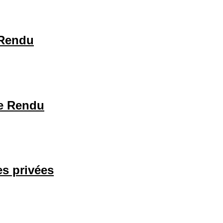
 Rendu
te Rendu
es privées