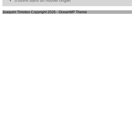
S’ouvre dans un nouvel onglet
Joaquim Timoteo Copyright 2026 - OceanWP Theme