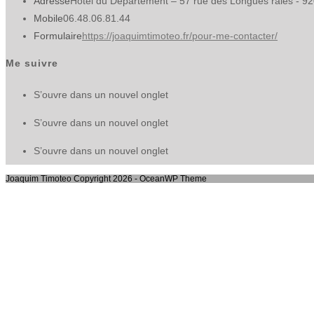
Adresse
Hôtel du Département – 57 rue des Longues raies - 9
Mobile
06.48.06.81.44
Formulaire
https://joaquimtimoteo.fr/pour-me-contacter/
Me suivre
S’ouvre dans un nouvel onglet
S’ouvre dans un nouvel onglet
S’ouvre dans un nouvel onglet
Joaquim Timoteo Copyright 2026 - OceanWP Theme