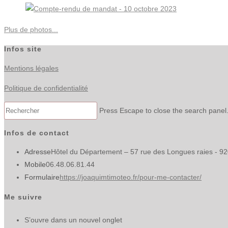
Plus de photos...
Infos site
Mentions légales
Politique de confidentialité
Press Escape to close the search panel
Infos de contact
Adresse
Hôtel du Département – 57 rue des Longues raies - 9
Mobile
06.48.06.81.44
Formulaire
https://joaquimtimoteo.fr/pour-me-contacter/
Me suivre
S’ouvre dans un nouvel onglet