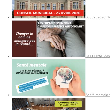
Budget 2026 : t
Les EHPAD devi
Santé mentale :