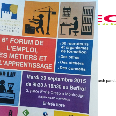
Skip to content
Accueil
BIO
Activités
Galerie
Contact
Toggle website search
Press Escape to close the search panel
Menu
Fermer
Accueil
BIO
Activités