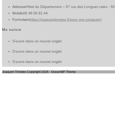
Adresse
Hôtel du Département – 57 rue des Longues raies - 9
Mobile
06.48.06.81.44
Formulaire
https://joaquimtimoteo.fr/pour-me-contacter/
Me suivre
S’ouvre dans un nouvel onglet
S’ouvre dans un nouvel onglet
S’ouvre dans un nouvel onglet
Joaquim Timoteo Copyright 2026 - OceanWP Theme