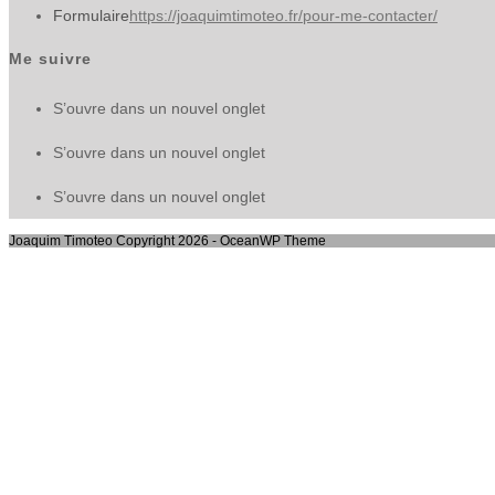
Formulaire
https://joaquimtimoteo.fr/pour-me-contacter/
Me suivre
S’ouvre dans un nouvel onglet
S’ouvre dans un nouvel onglet
S’ouvre dans un nouvel onglet
Joaquim Timoteo Copyright 2026 - OceanWP Theme