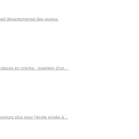
eil départemental des jeunes
s places en crèche : maintien d’un…
oujours plus pour l’école privée à…