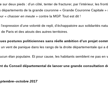
e sur deux pieds : d’un côté, tenter de fracturer, par l’intérieur, les fr
on des départements de la grande couronne « Grande Couronne Capitale 
our «
chasser en meute
» contre la MGP. Tout est dit !
expression d’une volonté de repli, d’échappatoire aux solidarités natur
de Paris et des atouts des autres territoires.
lques postures politiciennes sans réelle ambition d’un projet com
un vent de panique dans les rangs de la droite départementale qui a d
 aucun élan populaire. Et pour cause, les habitants semblent ne pas en 
t du Conseil départemental de lancer une grande consultation d
eptembre
–
octobre 2017