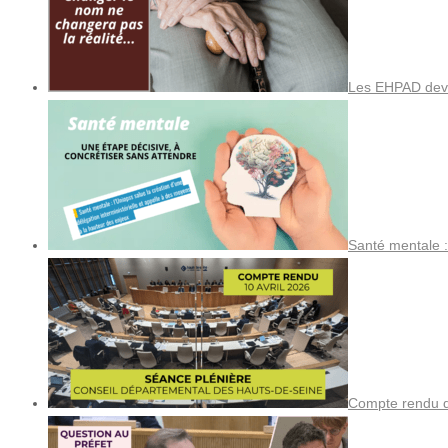
Les EHPAD devi
Santé mentale :
Compte rendu de