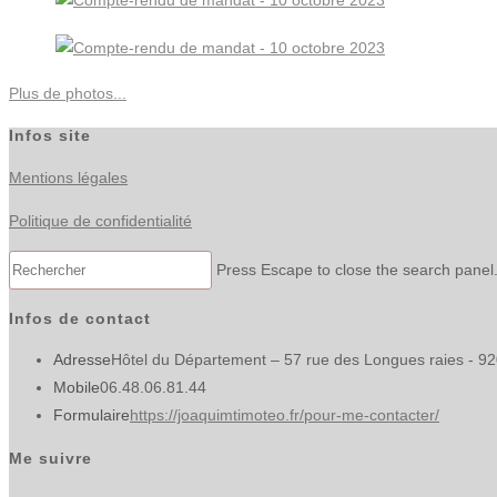
Plus de photos...
Infos site
Mentions légales
Politique de confidentialité
Press Escape to close the search panel
Infos de contact
Adresse
Hôtel du Département – 57 rue des Longues raies - 9
Mobile
06.48.06.81.44
Formulaire
https://joaquimtimoteo.fr/pour-me-contacter/
Me suivre