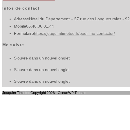
Infos de contact
Adresse
Hôtel du Département – 57 rue des Longues raies - 9
Mobile
06.48.06.81.44
Formulaire
https://joaquimtimoteo.fr/pour-me-contacter/
Me suivre
S’ouvre dans un nouvel onglet
S’ouvre dans un nouvel onglet
S’ouvre dans un nouvel onglet
Joaquim Timoteo Copyright 2026 - OceanWP Theme